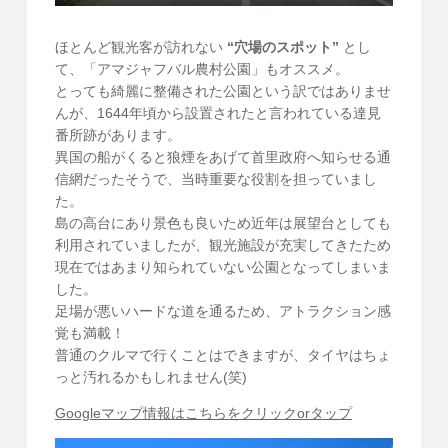
ほとんど観光客が訪れない
“穴場のスポット”
とし
て、「アマジャフバル農村公園」もオススメ。
とっても綺麗に整備された公園という訳ではありませ
んが、1644年頃から設置されたと言われている達見
番所跡があります。
異国の船がくると狼煙をあげて首里政府へ知らせる通
信網だったそうで、当時重要な役割を担っていまし
た。
島の高台にあり景色も良いため近年は展望台としても
利用されていましたが、観光施設が充実してきたため
現在ではあまり知られていない公園となってしまいま
した。
足場が悪いハードな道を通るため、アトラクション感
覚も満載！
普通のクルマで行くことはできますが、タイヤはちょ
っと汚れるかもしれません(笑)
Googleマップ情報はこちらをクリックorタップ