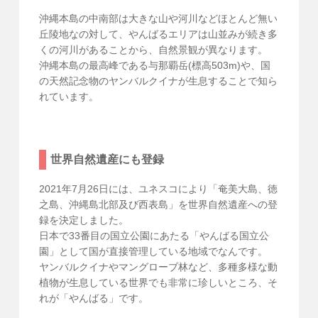
沖縄本島の中南部は大きな山や河川などほとんど無い
丘陵地なの対して、やんばるエリアは山並みが続き多
くの河川があることから、自然景観が異なります。
沖縄本島の最高峰である与那覇岳(標高503m)や、国
の天然記念物のヤンバルクイナが生息することで知ら
れています。
世界自然遺産にも登録
2021年7月26日には、ユネスコにより「奄美大島、徳
之島、沖縄島北部及び西表島」を世界自然遺産への登
録を決定しました。
日本で33番目の国立公園にあたる「やんばる国立公
園」として国が直接管理している地域でなんです。
ヤンバルクイナやマングローブ林など、多種多様な動
植物が生息している世界でも非常に珍しいところ、そ
れが「やんばる」です。