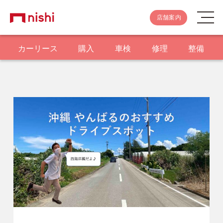
店舗案内
カーリース
購入
車検
修理
整備