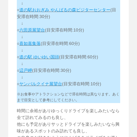
↓
○
道の駅おおぎみ やんばるの森ビジターセンター
(目
安滞在時間:30分)
↓
○
六田原展望台
(目安滞在時間:10分)
↓
○
喜如嘉集落
(目安滞在時間:60分)
↓
○
道の駅 ゆいゆい国頭
(目安滞在時間:60分)
↓
○
辺戸岬
(目安滞在時間:30分)
↓
○
ヤンバルクイナ展望台
(目安滞在時間:10分)
※お食事やアトラクションなどで滞在時間は異なります。あく
まで目安として参考にしてください。
時間に余裕がありゆっくりドライブを楽しみたいなら
全て訪れてみるのも良し、
他にも予定がありサッとドライブを楽しみたいなら興
味があるスポットのみ訪れても良し、