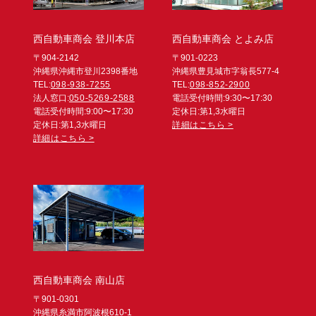
西自動車商会 登川本店
西自動車商会 とよみ店
〒904-2142
〒901-0223
沖縄県沖縄市登川2398番地
沖縄県豊見城市字翁長577-4
TEL:
098-938-7255
TEL:
098-852-2900
法人窓口:
050-5269-2588
電話受付時間:9:30〜17:30
電話受付時間:9:00〜17:30
定休日:第1,3水曜日
定休日:第1,3水曜日
詳細はこちら >
詳細はこちら >
西自動車商会 南山店
〒901-0301
沖縄県糸満市阿波根610-1