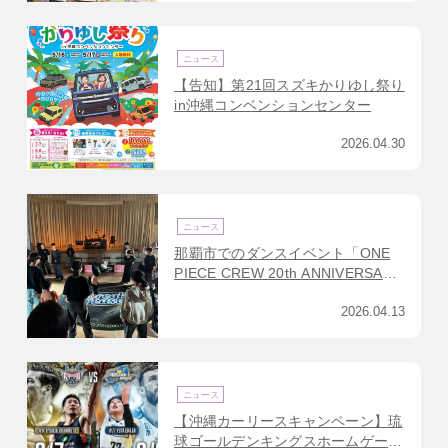
ニュース
【告知】第21回スズキかりゆし祭り
in沖縄コンベンションセンター
2026.04.30
ニュース
那覇市でのダンスイベント「ONE
PIECE CREW 20th ANNIVERSARY
BREAK TREASURE」へ協賛させて
2026.04.13
いただきました！
ニュース
【沖縄カーリースキャンペーン】琉
球ゴールデンキングスホームゲーム