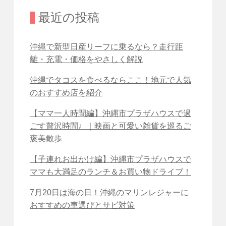
最近の投稿
沖縄で新型日産リーフに乗るなら？走行距
離・充電・価格をやさしく解説
沖縄でタコスを食べるならここ！地元で人気
のおすすめ店を紹介
【ママ一人時間編】沖縄市プラザハウスで過
ごす贅沢時間♩｜映画と可愛い雑貨を巡るご
褒美散歩
【子連れお出かけ編】沖縄市プラザハウスで
ママも大満足のランチ＆お買い物ドライブ！
7月20日は海の日！沖縄のマリンレジャーに
おすすめの車選びとサビ対策