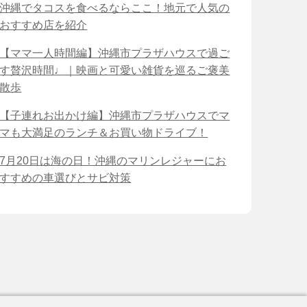
沖縄でタコスを食べるならここ！地元で人気の
おすすめ店を紹介
【ママ一人時間編】沖縄市プラザハウスで過ご
す贅沢時間♩｜映画と可愛い雑貨を巡るご褒美
散歩
【子連れお出かけ編】沖縄市プラザハウスでマ
マも大満足のランチ＆お買い物ドライブ！
7月20日は海の日！沖縄のマリンレジャーにお
すすめの車選びとサビ対策