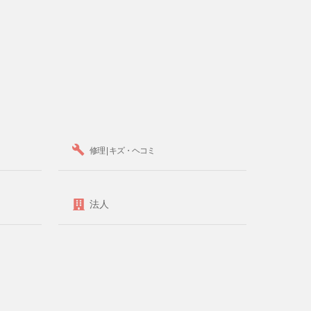
修理 | キズ・ヘコミ
法人