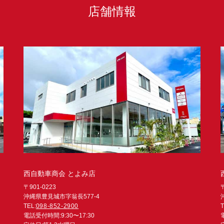
店舗情報
西自動車商会 とよみ店
〒901-0223
沖縄県豊見城市字翁長577-4
TEL:
098-852-2900
T
電話受付時間:9:30〜17:30