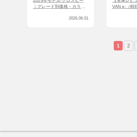
2025年モデル クロスビー
【実車レビュ
｜グレード別価格・カラー
VAN e:（
一覧と魅力をわかりやすく
｜グレード
2026.06.01
解説
離・オーナ
1
2