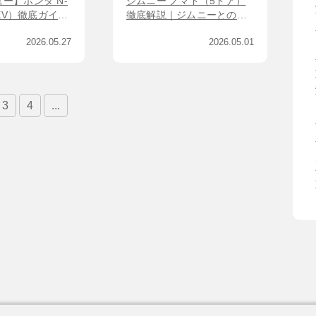
ー】ホンダ N-
ジムニー ノマド（5ドア）
軽EV）徹底ガイド
徹底解説｜ジムニーとの違
・価格・航続距
いと5ドア化のメリット・デ
2026.05.27
2026.05.01
ーレビュー
メリット
3
4
...