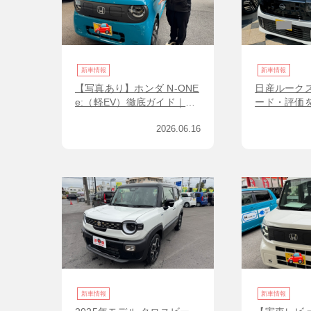
新車情報
新車情報
【写真あり】ホンダ N-ONE
日産ルーク
e:（軽EV）徹底ガイド｜価
ード・評価
格・航続距離・オーナーレ
解説！スラ
2026.06.16
ビュー
自動車を探
新車情報
新車情報