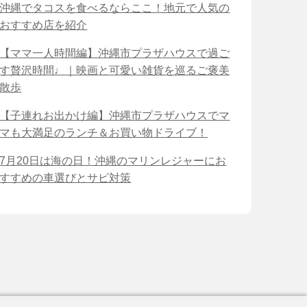
沖縄でタコスを食べるならここ！地元で人気の
おすすめ店を紹介
【ママ一人時間編】沖縄市プラザハウスで過ご
す贅沢時間♩｜映画と可愛い雑貨を巡るご褒美
散歩
【子連れお出かけ編】沖縄市プラザハウスでマ
マも大満足のランチ＆お買い物ドライブ！
7月20日は海の日！沖縄のマリンレジャーにお
すすめの車選びとサビ対策