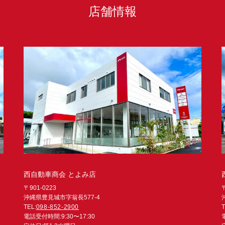
店舗情報
西自動車商会 とよみ店
〒901-0223
沖縄県豊見城市字翁長577-4
TEL:
098-852-2900
T
電話受付時間:9:30〜17:30