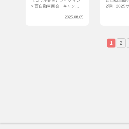
【コラボ企画】メイクマン
西自動車商会
× 西自動車商会 | キャンペ
2弾!! 20
ーン開催中!!
ーン【9/30
2025.08.05
1
2