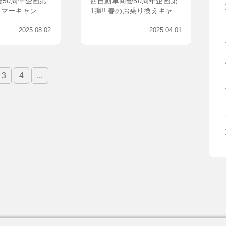
50周年企画第
西自動車商会50周年企画第
25サマーキャンペ
1弾!! 春のお乗り換えキャン
まで】
ペーン【5/9まで】
2025.08.02
2025.04.01
3
4
...