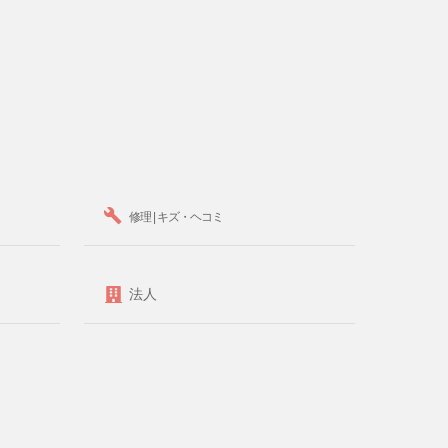
修理 | キズ・ヘコミ
法人