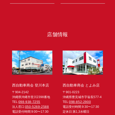
店舗情報
西自動車商会 登川本店
西自動車商会 とよみ店
〒904-2142
〒901-0223
沖縄県沖縄市登川2398番地
沖縄県豊見城市字翁長577-4
TEL:
098-938-7255
TEL:
098-852-2900
法人窓口:
050-5269-2588
電話受付時間:9:30〜17:30
電話受付時間:9:00〜17:30
定休日:第1,3水曜日