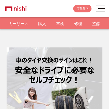
店舗案内
カーリース
購入
車検
修理
整備