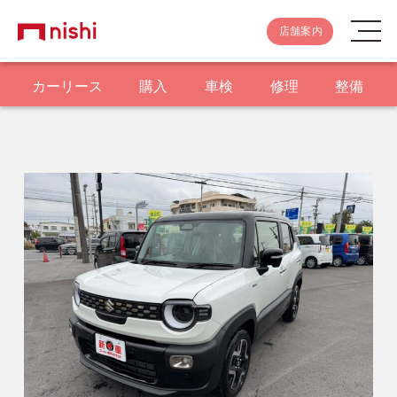
店舗案内
カーリース
購入
車検
修理
整備