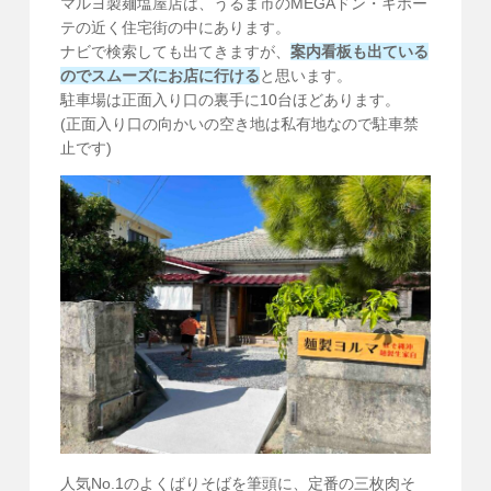
マルヨ製麺塩屋店は、うるま市のMEGAドン・キホー
テの近く住宅街の中にあります。
ナビで検索しても出てきますが、
案内看板も出ている
のでスムーズにお店に行ける
と思います。
駐車場は正面入り口の裏手に10台ほどあります。
(正面入り口の向かいの空き地は私有地なので駐車禁
止です)
人気No.1のよくばりそばを筆頭に、定番の三枚肉そ