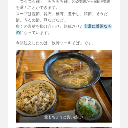
「つるつる麺」「もちもち麺」の2種類から麺の種類
を選ぶことができます。
スープは鰹節、昆布、椎茸、煮干し、鯖節、そうだ
節、うるめ節、豚などなど…
多くの素材を掛け合わせ、熟成させた
非常に贅沢なも
の
になっています。
今回注文したのは「軟骨ソーキそば」です。
量もちょうど良い感じ♪