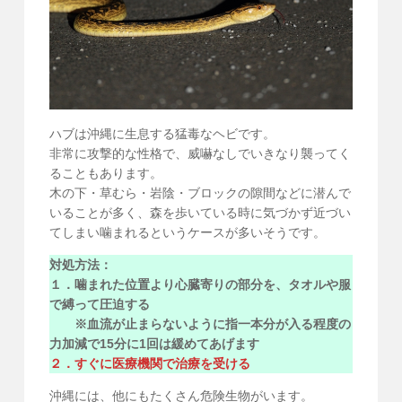
ハブは沖縄に生息する猛毒なヘビです。
非常に攻撃的な性格で、威嚇なしでいきなり襲ってく
ることもあります。
木の下・草むら・岩陰・ブロックの隙間などに潜んで
いることが多く、森を歩いている時に気づかず近づい
てしまい噛まれるというケースが多いそうです。
対処方法：
１．噛まれた位置より心臓寄りの部分を、タオルや服
で縛って圧迫する
※血流が止まらないように指一本分が入る程度の
力加減で15分に1回は緩めてあげます
２．すぐに医療機関で治療を受ける
沖縄には、他にもたくさん危険生物がいます。