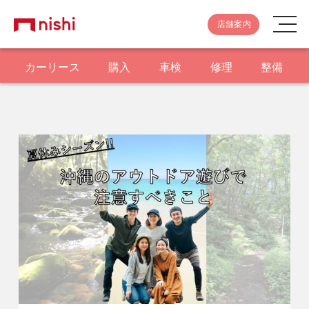
店舗案内
カーリース
購入
車検
修理
整備