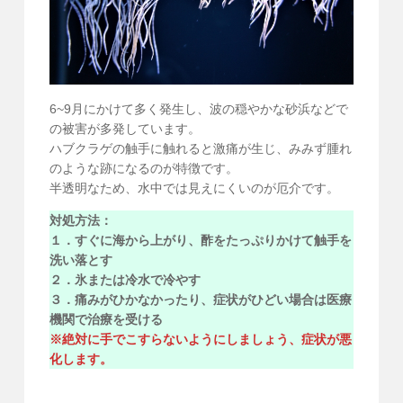
6~9月にかけて多く発生し、波の穏やかな砂浜などで
の被害が多発しています。
ハブクラゲの触手に触れると激痛が生じ、みみず腫れ
のような跡になるのが特徴です。
半透明なため、水中では見えにくいのが厄介です。
対処方法：
１．すぐに海から上がり、酢をたっぷりかけて触手を
洗い落とす
２．氷または冷水で冷やす
３．痛みがひかなかったり、症状がひどい場合は医療
機関で治療を受ける
※絶対に手でこすらないようにしましょう、症状が悪
化します。