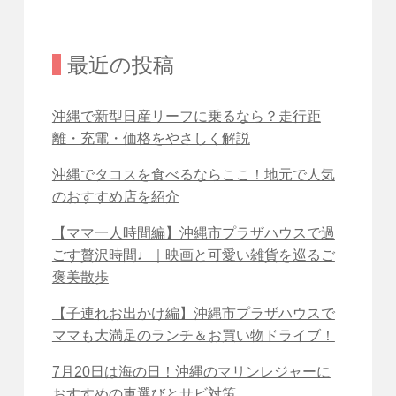
最近の投稿
沖縄で新型日産リーフに乗るなら？走行距
離・充電・価格をやさしく解説
沖縄でタコスを食べるならここ！地元で人気
のおすすめ店を紹介
【ママ一人時間編】沖縄市プラザハウスで過
ごす贅沢時間♩｜映画と可愛い雑貨を巡るご
褒美散歩
【子連れお出かけ編】沖縄市プラザハウスで
ママも大満足のランチ＆お買い物ドライブ！
7月20日は海の日！沖縄のマリンレジャーに
おすすめの車選びとサビ対策