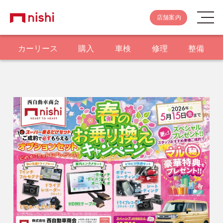
店舗案内
カーリース
購入
車検
修理
整備