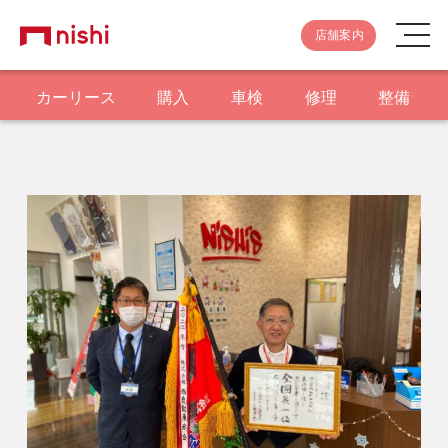
店舗案内
カーリース
購入
車検
修理
整備