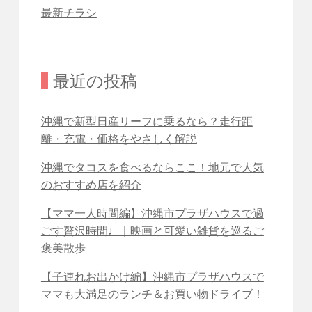
最新チラシ
最近の投稿
沖縄で新型日産リーフに乗るなら？走行距
離・充電・価格をやさしく解説
沖縄でタコスを食べるならここ！地元で人気
のおすすめ店を紹介
【ママ一人時間編】沖縄市プラザハウスで過
ごす贅沢時間♩｜映画と可愛い雑貨を巡るご
褒美散歩
【子連れお出かけ編】沖縄市プラザハウスで
ママも大満足のランチ＆お買い物ドライブ！