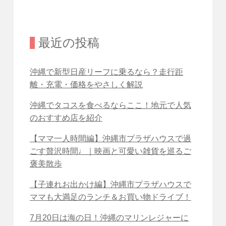
最近の投稿
沖縄で新型日産リーフに乗るなら？走行距
離・充電・価格をやさしく解説
沖縄でタコスを食べるならここ！地元で人気
のおすすめ店を紹介
【ママ一人時間編】沖縄市プラザハウスで過
ごす贅沢時間♩｜映画と可愛い雑貨を巡るご
褒美散歩
【子連れお出かけ編】沖縄市プラザハウスで
ママも大満足のランチ＆お買い物ドライブ！
7月20日は海の日！沖縄のマリンレジャーに