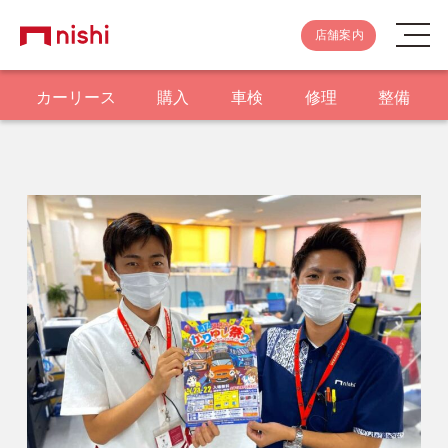
店舗案内
カーリース
購入
車検
修理
整備