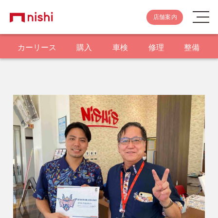
店舗案内
カーリース
購入
車検
修理
整備