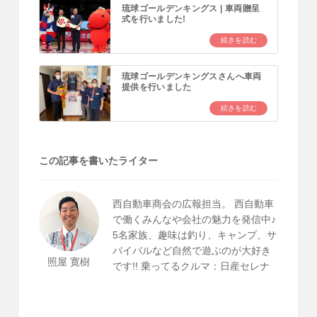
琉球ゴールデンキングス | 車両贈呈
式を行いました!
続きを読む
琉球ゴールデンキングスさんへ車両
提供を行いました
続きを読む
この記事を書いたライター
西自動車商会の広報担当。 西自動車
で働くみんなや会社の魅力を発信中♪
5名家族、趣味は釣り、キャンプ、サ
バイバルなど自然で遊ぶのが大好き
照屋 寛樹
です!! 乗ってるクルマ：日産セレナ