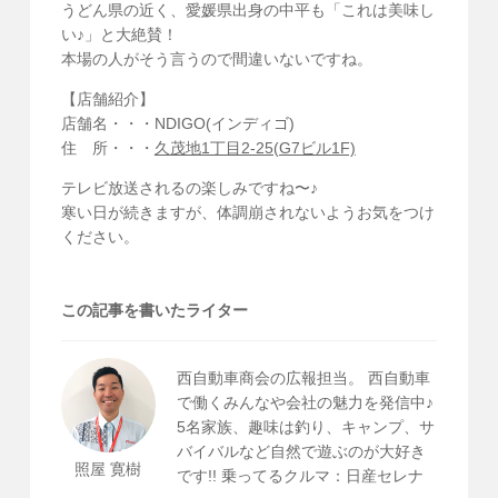
うどん県の近く、愛媛県出身の中平も「これは美味し
い♪」と大絶賛！
本場の人がそう言うので間違いないですね。
【店舗紹介】
店舗名・・・NDIGO(インディゴ)
住 所・・・
久茂地1丁目2-25(G7ビル1F)
テレビ放送されるの楽しみですね〜♪
寒い日が続きますが、体調崩されないようお気をつけ
ください。
この記事を書いたライター
西自動車商会の広報担当。 西自動車
で働くみんなや会社の魅力を発信中♪
5名家族、趣味は釣り、キャンプ、サ
バイバルなど自然で遊ぶのが大好き
照屋 寛樹
です!! 乗ってるクルマ：日産セレナ