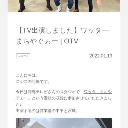
【TV出演しました】ワッタ―
まちやぐゎー | OTV
2022.01.13
ニュース
こんにちは。
ニシズの照屋です。
今日は沖縄テレビさんのスタジオで「
ワッタ―まちや
ぐゎー
」という番組の収録に参加させていただきまし
た♪
出演するのは営業部の中平と宮城。