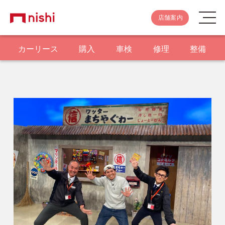
店舗案内
カーリース
購入
車検
修理
整備