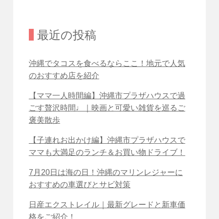
最近の投稿
沖縄でタコスを食べるならここ！地元で人気
のおすすめ店を紹介
【ママ一人時間編】沖縄市プラザハウスで過
ごす贅沢時間♩｜映画と可愛い雑貨を巡るご
褒美散歩
【子連れお出かけ編】沖縄市プラザハウスで
ママも大満足のランチ＆お買い物ドライブ！
7月20日は海の日！沖縄のマリンレジャーに
おすすめの車選びとサビ対策
日産エクストレイル｜最新グレードと新車価
格をご紹介！