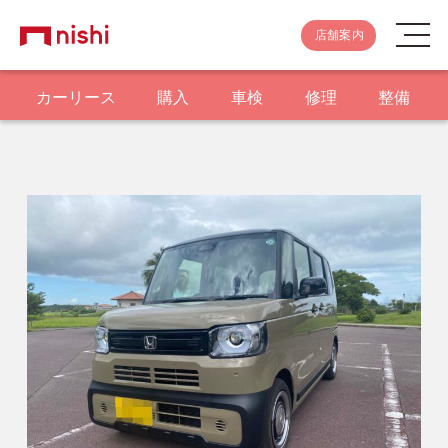
店舗案内
カーリース
購入
車検
修理
整備