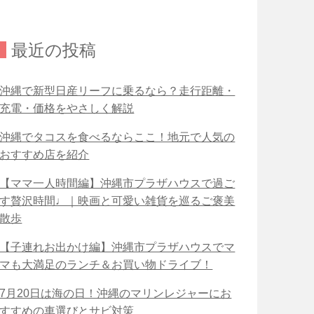
最近の投稿
沖縄で新型日産リーフに乗るなら？走行距離・
充電・価格をやさしく解説
沖縄でタコスを食べるならここ！地元で人気の
おすすめ店を紹介
【ママ一人時間編】沖縄市プラザハウスで過ご
す贅沢時間♩｜映画と可愛い雑貨を巡るご褒美
散歩
【子連れお出かけ編】沖縄市プラザハウスでマ
マも大満足のランチ＆お買い物ドライブ！
7月20日は海の日！沖縄のマリンレジャーにお
すすめの車選びとサビ対策