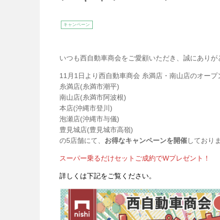
キャンペーン
いつも西自動車商会をご愛顧いただき、誠にありが
11月1日より西自動車商会 糸満店・南山店のオー
糸満店(糸満市潮平)
南山店(糸満市阿波根)
本店(沖縄市登川)
泡瀬店(沖縄市与儀)
豊見城店(豊見城市高嶺)
の5店舗にて、
お得なキャンペーンを開催
しており
スーパー乗るだけセットご成約でWプレゼント！
詳しくは下記をご覧ください。