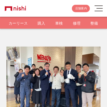
店舗案内
カーリース
購入
車検
修理
整備