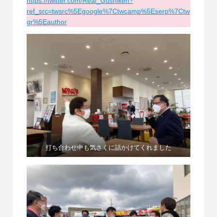
https://twitter.com/Real_Gushiken?
ref_src=twsrc%5Egoogle%7Ctwcamp%5Eserp%7Ctw
gr%5Eauthor
打ち合わせ中も気さくに話かけてくれました