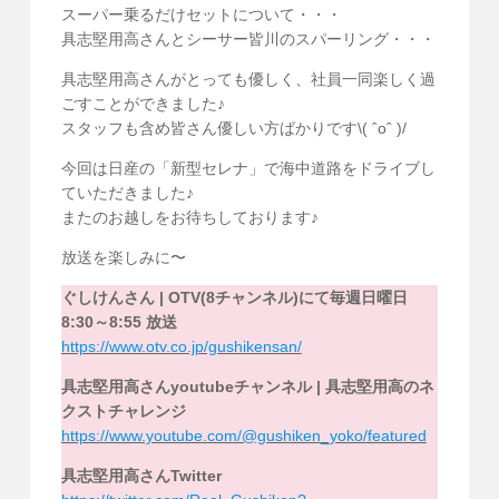
スーパー乗るだけセットについて・・・
具志堅用高さんとシーサー皆川のスパーリング・・・
具志堅用高さんがとっても優しく、社員一同楽しく過
ごすことができました♪
スタッフも含め皆さん優しい方ばかりです\( ˆoˆ )/
今回は日産の「新型セレナ」で海中道路をドライブし
ていただきました♪
またのお越しをお待ちしております♪
放送を楽しみに〜
ぐしけんさん | OTV(8チャンネル)にて毎週日曜日
8:30～8:55 放送
https://www.otv.co.jp/gushikensan/
具志堅用高さんyoutubeチャンネル | 具志堅用高のネ
クストチャレンジ
https://www.youtube.com/@gushiken_yoko/featured
具志堅用高さんTwitter