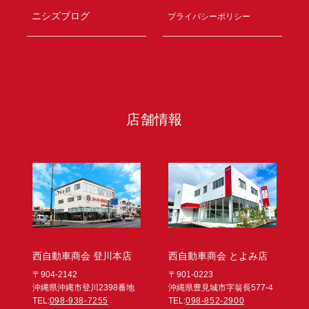
ニシズブログ
プライバシーポリシー
店舗情報
西自動車商会 登川本店
西自動車商会 とよみ店
〒904-2142
〒901-0223
沖縄県沖縄市登川2398番地
沖縄県豊見城市字翁長577-4
TEL:
098-938-7255
TEL:
098-852-2900