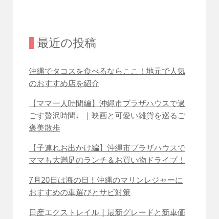
最近の投稿
沖縄でタコスを食べるならここ！地元で人気
のおすすめ店を紹介
【ママ一人時間編】沖縄市プラザハウスで過
ごす贅沢時間♩｜映画と可愛い雑貨を巡るご
褒美散歩
【子連れお出かけ編】沖縄市プラザハウスで
ママも大満足のランチ＆お買い物ドライブ！
7月20日は海の日！沖縄のマリンレジャーに
おすすめの車選びとサビ対策
日産エクストレイル｜最新グレードと新車価