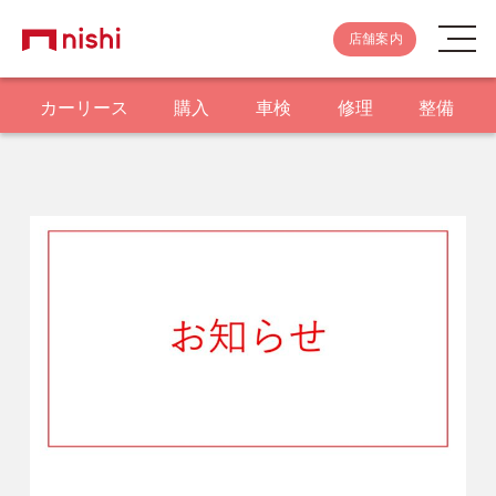
店舗案内
カーリース
購入
車検
修理
整備