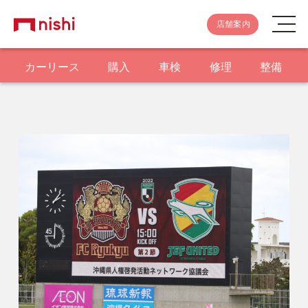
店舗案内
カーリース
購入
車検
修理
整備