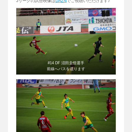
Jリーグの試合映像は
DAZN
でご視聴いただけます♪
#14 DF 沼田圭悟選手
前線へパスを送ります