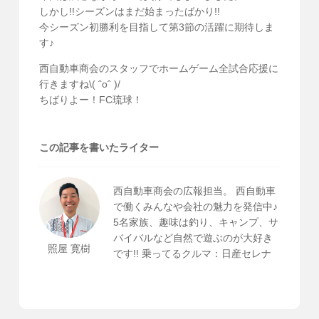
しかし!!シーズンはまだ始まったばかり!!
今シーズン初勝利を目指して第3節の活躍に期待しま
す♪
西自動車商会のスタッフでホームゲーム全試合応援に
行きますね\( ˆoˆ )/
ちばりよー！FC琉球！
この記事を書いたライター
西自動車商会の広報担当。 西自動車
で働くみんなや会社の魅力を発信中♪
5名家族、趣味は釣り、キャンプ、サ
バイバルなど自然で遊ぶのが大好き
照屋 寛樹
です!! 乗ってるクルマ：日産セレナ