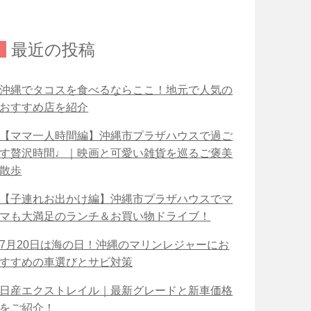
最近の投稿
沖縄でタコスを食べるならここ！地元で人気の
おすすめ店を紹介
【ママ一人時間編】沖縄市プラザハウスで過ご
す贅沢時間♩｜映画と可愛い雑貨を巡るご褒美
散歩
【子連れお出かけ編】沖縄市プラザハウスでマ
マも大満足のランチ＆お買い物ドライブ！
7月20日は海の日！沖縄のマリンレジャーにお
すすめの車選びとサビ対策
日産エクストレイル｜最新グレードと新車価格
をご紹介！