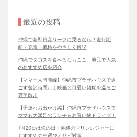
最近の投稿
沖縄で新型日産リーフに乗るなら？走行距
離・充電・価格をやさしく解説
沖縄でタコスを食べるならここ！地元で人気
のおすすめ店を紹介
【ママ一人時間編】沖縄市プラザハウスで過
ごす贅沢時間♩｜映画と可愛い雑貨を巡るご
褒美散歩
【子連れお出かけ編】沖縄市プラザハウスで
ママも大満足のランチ＆お買い物ドライブ！
7月20日は海の日！沖縄のマリンレジャーに
おすすめの車選びとサビ対策