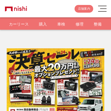
店舗案内
カーリース
購入
車検
修理
整備