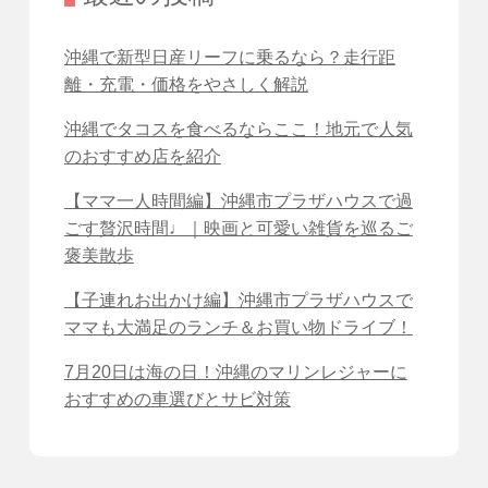
沖縄で新型日産リーフに乗るなら？走行距
離・充電・価格をやさしく解説
沖縄でタコスを食べるならここ！地元で人気
のおすすめ店を紹介
【ママ一人時間編】沖縄市プラザハウスで過
ごす贅沢時間♩｜映画と可愛い雑貨を巡るご
褒美散歩
【子連れお出かけ編】沖縄市プラザハウスで
ママも大満足のランチ＆お買い物ドライブ！
7月20日は海の日！沖縄のマリンレジャーに
おすすめの車選びとサビ対策