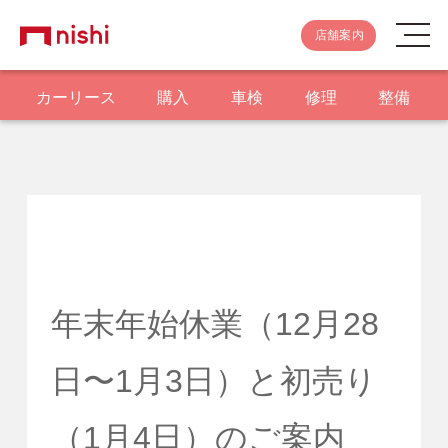
店舗案内
カーリース
購入
車検
修理
整備
年末年始休業（12月28
日〜1月3日）と初売り
（1月4日）のご案内