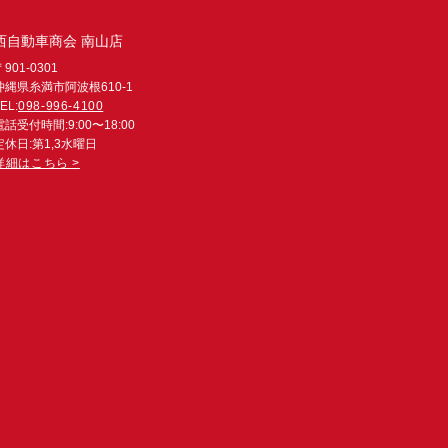
西自動車商会 南山店
〒901-0301
沖縄県糸満市阿波根610-1
EL:
098-996-4100
電話受付時間:9:00〜18:00
定休日:第1,3水曜日
詳細はこちら >