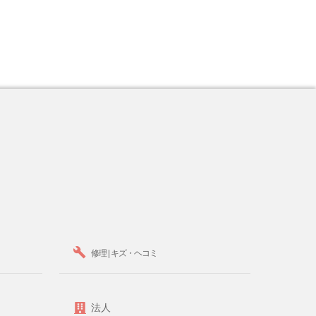
修理 | キズ・ヘコミ
法人