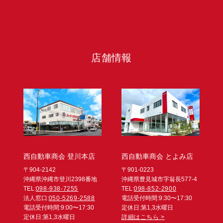
店舗情報
西自動車商会 登川本店
西自動車商会 とよみ店
〒904-2142
〒901-0223
沖縄県沖縄市登川2398番地
沖縄県豊見城市字翁長577-4
TEL:
098-938-7255
TEL:
098-852-2900
法人窓口:
050-5269-2588
電話受付時間:9:30〜17:30
電話受付時間:9:00〜17:30
定休日:第1,3水曜日
定休日:第1,3水曜日
詳細はこちら >