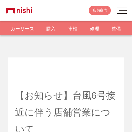
店舗案内
カーリース
購入
車検
修理
整備
【お知らせ】台風6号接
近に伴う店舗営業につ
いて