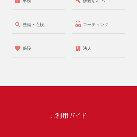
車検
修理 | キズ・ヘコミ
整備・点検
コーティング
保険
法人
ご利用ガイド